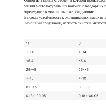
Одной из важных отраслей, в которой производс
заняли место натуральных волокон благодаря их
преимуществ можно отметить следующие:
Высокая устойчивость к окрашиванию, высокая ги
моющими средствами, легкость очистки, мягкость
11
6
+-14
+-14
<5.4
<5.4
25-+5
25-+5
+-10
+-10
8+-3.5
8+-3.5
0.18+-00.05
0.18+-00.05