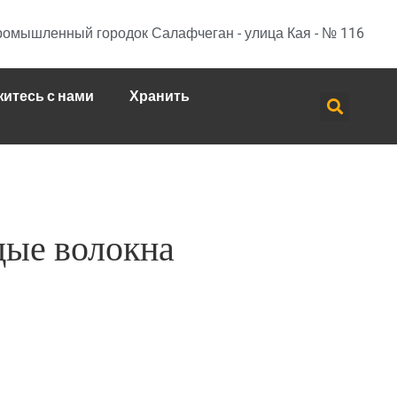
омышленный городок Салафчеган - улица Кая - № 116
итесь с нами
Хранить
дые волокна