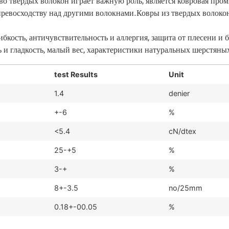
тво твердых волокон играет важную роль, является ковровая п
 превосходству над другими волокнами.Ковры из твердых волоко
бкость, античувствительность и аллергия, защита от плесени и 
 и гладкость, малый вес, характеристики натуральных шерстяных
test Results
Unit
1.4
denier
+-6
%
<5.4
cN/dtex
25-+5
%
3-+
%
8+-3.5
no/25mm
0.18+-00.05
%