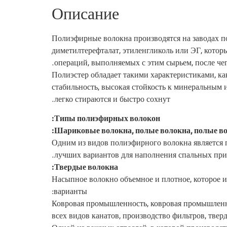
Описание
Полиэфирные волокна производятся на заводах по
диметилтерефталат, этиленгликоль или ЭГ, котор
операций, выполняемых с этим сырьем, после че
Полиэстер обладает такими характеристиками, как
стабильность, высокая стойкость к минеральным
легко стираются и быстро сохнут.
Типы полиэфирных волокон:
Шариковые волокна, полые волокна, полые во
Одним из видов полиэфирного волокна является п
лучших вариантов для наполнения спальных прин
Твердые волокна:
Насыпное волокно объемное и плотное, которое 
варианты:
Ковровая промышленность, ковровая промышленно
всех видов канатов, производство фильтров, тве