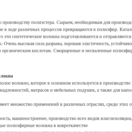
 производству полиэстера. Сырьем, необходимым для производст
ые в ходе различных процессов превращаются в полиэфир. Катали
го эти синтетические волокна подготавливаются и отправляются
: Очень высокая сила разрыва, хорошая эластичность, устойчив
 и органическим кислотам. Сморщенные и несваленные полиэфир
локна:
олое волокно, которое в основном используется в производстве
адлежностей, матрасов и мебельных подушек, а также для напо
имеет множество применений в различных отраслях, среди этих
сть, машиностроение, производство всех видов влагоизоляции, 
рдые полиэфирные волокна в ковроткачестве