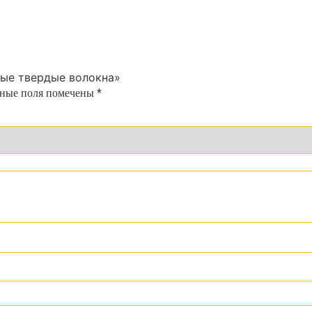
лые твердые волокна»
ьные поля помечены
*