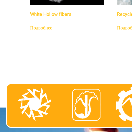
White Hollow fibers
Recycl
Подробнее
Подроб