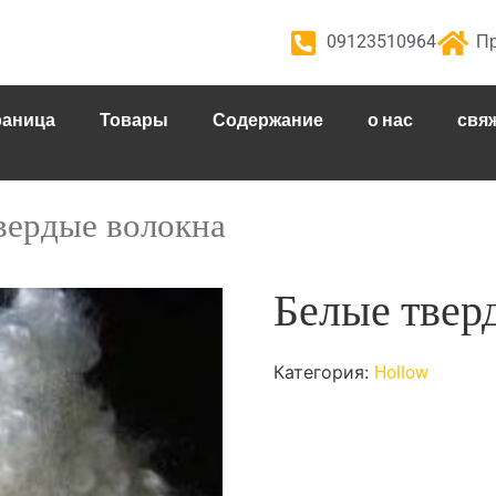
09123510964
Пр
раница
Товары
Содержание
о нас
свяж
твердые волокна
Белые твер
Категория:
Hollow