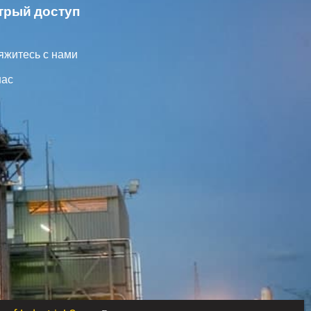
трый доступ
яжитесь с нами
нас