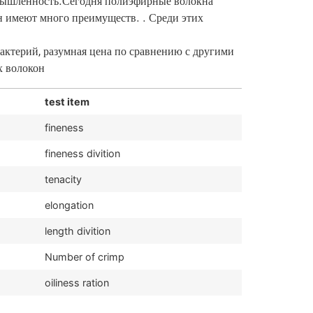
ромышленность.Сегодня полиэфирные волокна
н имеют много преимуществ. . Среди этих
бактерий, разумная цена по сравнению с другими
 волокон.
test item
fineness
fineness divition
tenacity
elongation
length divition
Number of crimp
oiliness ration