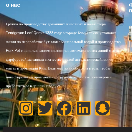
о нас
Ф
п
Группа по производству домашних животных и полиэстера
Tendgoyan Leaf Qom в 1388 году в городе Кум, а также установка
линии по переработке бутылок с минеральной водой и производство
Perk Pet с использованием полностью автоматических линий мытья и
фарфоровой мельницы в качестве первой автоматической линии
мытья в провинции Кум. Цель компании состояла в том, чтобы
инвестировать в промышленность по переработке полимеров и
превратить ее в ценный продукт.