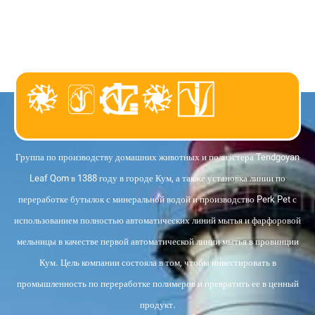
о нас
Группа по производству домашних животных и полиэстера Tendgoyan
Leaf Qom в 1388 году в городе Кум, а также установка линии по
переработке бутылок с минеральной водой и производство Perk Pet с
использованием полностью автоматических линий мытья и фарфоровой
мельницы в качестве первой автоматической линии мытья в провинции
Кум. Цель компании состояла в том, чтобы инвестировать в
промышленность по переработке полимеров и превратить ее в ценный
продукт.