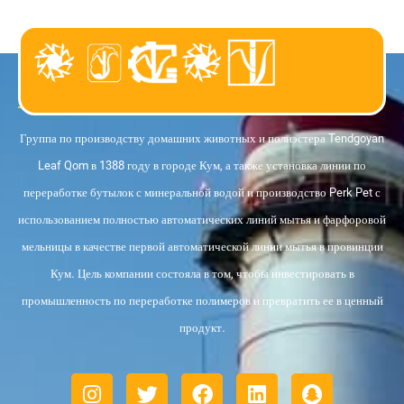
о нас
Группа по производству домашних животных и полиэстера Tendgoyan
Leaf Qom в 1388 году в городе Кум, а также установка линии по
переработке бутылок с минеральной водой и производство Perk Pet с
использованием полностью автоматических линий мытья и фарфоровой
мельницы в качестве первой автоматической линии мытья в провинции
Кум. Цель компании состояла в том, чтобы инвестировать в
промышленность по переработке полимеров и превратить ее в ценный
продукт.