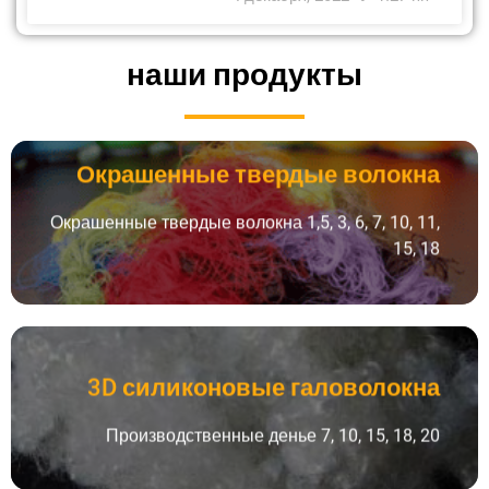
наши продукты
Окрашенные твердые волокна
Окрашенные твердые волокна
Длина разрезов: 32, 40, 51, 64, 75, 90, 110 и по заказу
Окрашенные твердые волокна 1,5, 3, 6, 7, 10, 11,
клиента
15, 18
Посмотреть продукт
3D силиконовые галоволокна
3D силиконовые галоволокна
Длина разрезов: 64, 75 и заказ клиента
Производственные денье 7, 10, 15, 18, 20
Посмотреть продукт