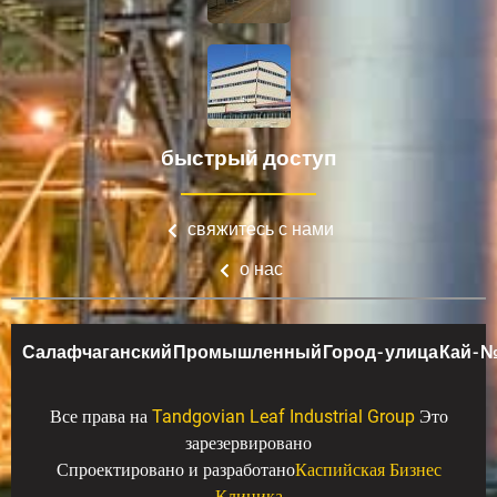
быстрый доступ
свяжитесь с нами
о нас
Салафчаганский Промышленный Город - улица Кай - № 1
Все права на
Tandgovian Leaf Industrial Group
Это
зарезервировано
Спроектировано и разработано
Каспийская Бизнес