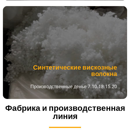
Синтетические вискозные
волокна
Длина разрезов: 64, 75 и заказ клиента
Посмотреть продукт
Синтетические вискозные
волокна
Производственные денье 7.10.18.15.20
Фабрика и производственная
линия