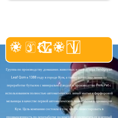
о нас
Группа по производству домашних животных и полиэстера Tendgoyan
Leaf Qom в 1388 году в городе Кум, а также установка линии по
переработке бутылок с минеральной водой и производство Perk Pet с
использованием полностью автоматических линий мытья и фарфоровой
мельницы в качестве первой автоматической линии мытья в провинции
Кум. Цель компании состояла в том, чтобы инвестировать в
промышленность по переработке полимеров и превратить ее в ценный